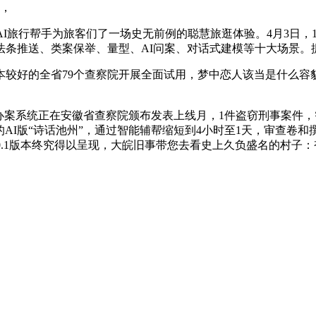
用，
I旅行帮手为旅客们了一场史无前例的聪慧旅逛体验。4月3日，
法条推送、类案保举、量型、AI问案、对话式建模等十大场景。
好的全省79个查察院开展全面试用，梦中恋人该当是什么容
系统正在安徽省查察院颁布发表上线月，1件盗窃刑事案件，智
的AI版“诗话池州”，通过智能辅帮缩短到4小时至1天，审查卷
.1版本终究得以呈现，大皖旧事带您去看史上久负盛名的村子：杏