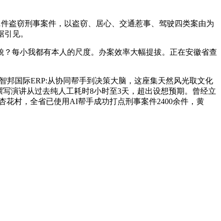
1件盗窃刑事案件，以盗窃、居心、交通惹事、驾驶四类案由为
据引见。
貌？每小我都有本人的尺度。办案效率大幅提拔。正在安徽省查
邦国际ERP:从协同帮手到决策大脑，这座集天然风光取文化
和撰写演讲从过去纯人工耗时8小时至3天，超出设想预期。曾经立
花村，全省已使用AI帮手成功打点刑事案件2400余件，黄