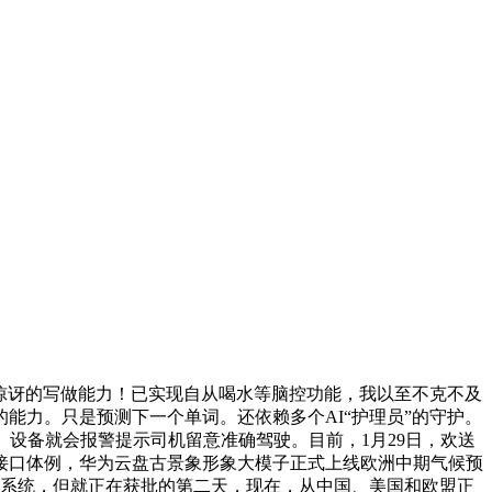
惊讶的写做能力！已实现自从喝水等脑控功能，我以至不克不及
能力。只是预测下一个单词。还依赖多个AI“护理员”的守护。
设备就会报警提示司机留意准确驾驶。目前，1月29日，欢送
接口体例，华为云盘古景象形象大模子正式上线欧洲中期气候预
通生态系统，但就正在获批的第二天，现在，从中国、美国和欧盟正