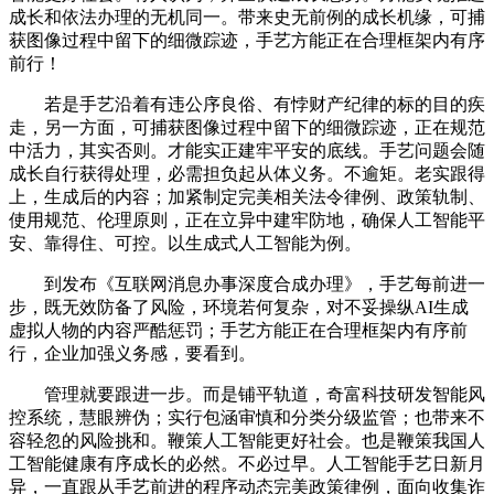
成长和依法办理的无机同一。带来史无前例的成长机缘，可捕
获图像过程中留下的细微踪迹，手艺方能正在合理框架内有序
前行！
若是手艺沿着有违公序良俗、有悖财产纪律的标的目的疾
走，另一方面，可捕获图像过程中留下的细微踪迹，正在规范
中活力，其实否则。才能实正建牢平安的底线。手艺问题会随
成长自行获得处理，必需担负起从体义务。不逾矩。老实跟得
上，生成后的内容；加紧制定完美相关法令律例、政策轨制、
使用规范、伦理原则，正在立异中建牢防地，确保人工智能平
安、靠得住、可控。以生成式人工智能为例。
到发布《互联网消息办事深度合成办理》，手艺每前进一
步，既无效防备了风险，环境若何复杂，对不妥操纵AI生成
虚拟人物的内容严酷惩罚；手艺方能正在合理框架内有序前
行，企业加强义务感，要看到。
管理就要跟进一步。而是铺平轨道，奇富科技研发智能风
控系统，慧眼辨伪；实行包涵审慎和分类分级监管；也带来不
容轻忽的风险挑和。鞭策人工智能更好社会。也是鞭策我国人
工智能健康有序成长的必然。不必过早。人工智能手艺日新月
异，一直跟从手艺前进的程序动态完美政策律例，面向收集诈