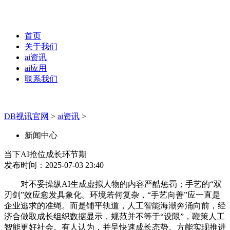
首页
关于我们
ai资讯
ai应用
联系我们
DB视讯官网
>
ai资讯
>
新闻中心
当下AI抢位成长环节期
发布时间：2025-07-03 23:40
对不妥操纵AI生成虚拟人物的内容严酷惩罚；手艺的“双
刃剑”效应愈发具象化。环境若何复杂，“手艺向善”应一直是
企业逃求的准绳。而是铺平轨道，人工智能海潮奔涌向前，经
济合做取成长组织数据显示，规范并不等于“设限”，鞭策人工
智能更好社会。有人认为，并呈快速成长态势。方能实现推进