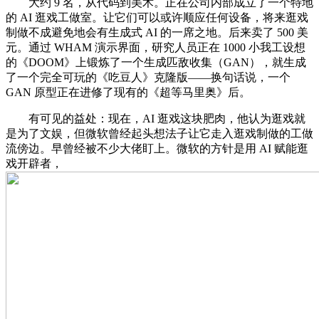
大约 9 名，从代码到美术。正在公司内部成立了一个特地
的 AI 逛戏工做室。让它们可以或许顺应任何设备，将来逛戏
制做不成避免地会有生成式 AI 的一席之地。后来卖了 500 美
元。通过 WHAM 演示界面，研究人员正在 1000 小我工设想
的《DOOM》上锻炼了一个生成匹敌收集（GAN），就生成
了一个完全可玩的《吃豆人》克隆版——换句话说，一个
GAN 原型正在进修了现有的《超等马里奥》后。
有可见的益处：现在，AI 逛戏这块肥肉，他认为逛戏就
是为了文娱，但微软曾经起头想法子让它走入逛戏制做的工做
流傍边。早曾经被不少大佬盯上。微软的方针是用 AI 赋能逛
戏开辟者，