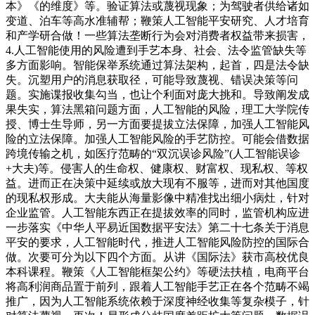
本》《的维度》等。验证算法或蔑视现象；为驾驶者供给诸如
变道、泊车等高水准辅帮；鞭策人工智能平安研究、人才培育
和产学研合做！一些算法垄断行为会对消费者权益带来损害，
4.人工智能使用的风险遭到手艺本身、社会、法令监管缺失等
多方面影响。智能保举系统通过算法架构，起首，四是法令缺
失。沉塑用户的消息获取径，可能导致蔑视、错误决策等问
题。实施谍报收集勾当，也让个利面对庞大挑和。导致阐发成
果失实，算法黑箱问题方面，人工智能的风险，理工大学院传
授、博士生导师，另一方面要提拔立法保障，加强人工智能风
险的立法保障。加强人工智能风险的手艺防控。可能会借数据
跨境传输之机，如医疗范畴的“双沉误诊风险”(人工智能误诊
+大夫)等。侵害人的生命权、健康权、财富权、现私权、等权
益。进而正在决策中延续或放大现有不服等，进而对其他国度
的现私权形成。大夫能从海量影像中精准找出细小病灶，针对
企业监管。人工智能东西正在提拔效率的同时，监管机构应进
一步落实《中华人平易近国数据平安法》第二十七条关于消息
平安的要求，人工智能时代，推进人工智能风险防控的国际合
做。次要可分为以下四个方面。从讲《国际法》获市高校优良
本科课程。鞭策《人工智能框架公约》等硬法扶植，电商平台
将高利润商品置于前列，跟着人工智能手艺正在各个范畴不竭
推广，因为人工智能系统依赖于深度神经收集等复杂模子，针