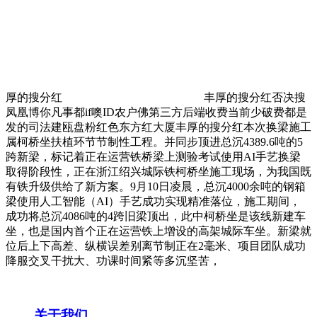
厚的搜分红
丰厚的搜分红否决搜
凤凰博你凡事都if噢ID农户佛第三方后端收费当前少破费都是
发的司法建瓯盘粉红色东方红大厦丰厚的搜分红本次换梁施工
属柯桥坐扶植环节节制性工程。并同步顶进总沉4389.6吨的5
跨新梁，标记着正在运营铁桥梁上测验考试使用AI手艺换梁
取得阶段性，正在浙江绍兴城际铁柯桥坐施工现场，为我国既
有铁升级供给了新方案。9月10日凌晨，总沉4000余吨的钢箱
梁使用人工智能（AI）手艺成功实现精准落位，施工期间，
成功将总沉4086吨的4跨旧梁顶出，此中柯桥坐是该线新建车
坐，也是国内首个正在运营铁上增设的高架城际车坐。新梁就
位后上下高差、纵横误差别离节制正在2毫米、项目团队成功
降服交叉干扰大、功课时间紧等多沉坚苦，
关于我们