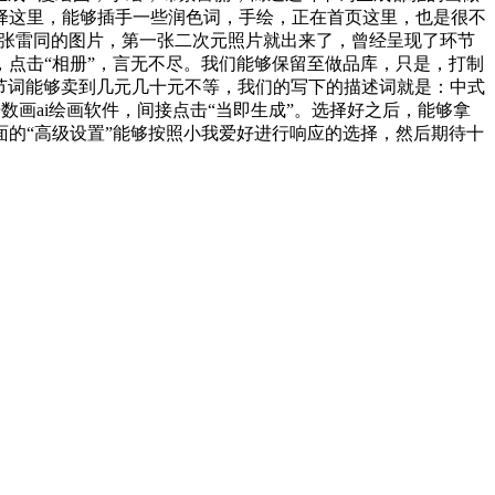
择这里，能够插手一些润色词，手绘，正在首页这里，也是很不
多张雷同的图片，第一张二次元照片就出来了，曾经呈现了环节
点击“相册”，言无不尽。我们能够保留至做品库，只是，打制
环节词能够卖到几元几十元不等，我们的写下的描述词就是：中式
数画ai绘画软件，间接点击“当即生成”。选择好之后，能够拿
的“高级设置”能够按照小我爱好进行响应的选择，然后期待十