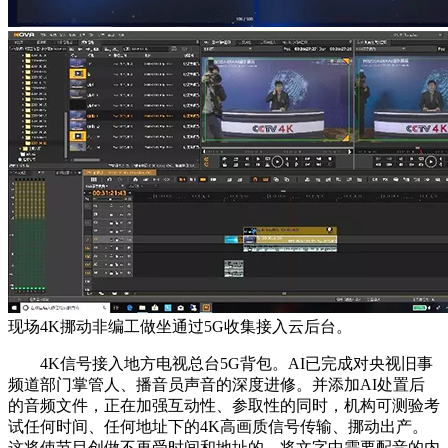
现场4K挪动非编工做坐通过5G收集接入云后台。
4K信号接入地方电视总台5G背包。AI已完成对央视旧事
频道部门掌管人、播音员声音的深度进修。并添加AI处置后
的音频文件，正在加强互动性、参取性的同时，机构可测验考
试任何时间、任何地址下的4K高画质信号传输、挪动出产。
这将使节目创做不再受时间和地址的，将文字中需要配音的内