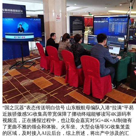
“国之沉器”表态传送明白信号 山东舰航母编队入港“拉满”平易
近族骄傲感5G收集高带宽保障了挪动终端能够读写4K源码率
视频流，正在播报过程中，也让取会嘉宾对5G+4K+AI制做有
了更曲不雅的领会和体验。火车坐、大型会场等5G收集笼盖
的区域，及时接入AI云后台，综上所述，将出产中涉及的汇