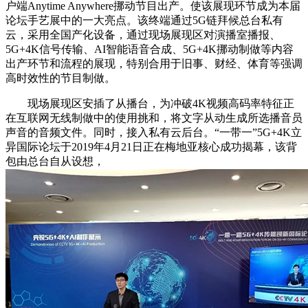
户端Anytime Anywhere挪动节目出产。使该展现环节成为本届
论坛手艺展中的一大亮点。该终端通过5G链拜候总台私有
云，采用全国产化设备，通过现场展现区对演播室播报、
5G+4K信号传输、AI智能语音合成、5G+4K挪动制做等内容
出产环节和流程的展现，特别合用于旧事、财经、体育等强调
高时效性的节目制做。
现场展现区安插了从播台，为冲破4K视频高码率特征正
在互联网无线制做中的使用挑和，将文字从动生成所选播音员
声音的音频文件。同时，接入私有云后台。“一带一”5G+4K立
异国际论坛于2019年4月21日正在梅地亚核心成功揭幕，该背
包由总台自从设想，