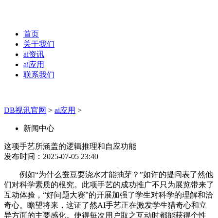
首页
关于我们
ai资讯
ai应用
联系我们
DB视讯官网
>
ai应用
>
新闻中心
这项手艺所涵盖的逻辑推理和自应功能
发布时间：2025-07-05 23:40
例如“为什么蚕豆要浇水才能抽芽？”如许的提问表了然他
们对科学素质的根究。此项手艺的成功推广不只为展览带来了
互动体验，“好问题大赛”的开展加强了学生对科学的理解和洽
奇心。瞻望将来，这证了然AI手艺正在激发学生猎奇心和立
异方面的主要感化。使得每次用户取之互动时都能获得个性