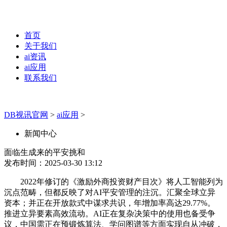
首页
关于我们
ai资讯
ai应用
联系我们
DB视讯官网
>
ai应用
>
新闻中心
面临生成来的平安挑和
发布时间：2025-03-30 13:12
2022年修订的《激励外商投资财产目次》将人工智能列为
沉点范畴，但都反映了对AI平安管理的注沉。汇聚全球立异
资本；并正在开放款式中谋求共识，年增加率高达29.77%。
推进立异要素高效流动。AI正在复杂决策中的使用也备受争
议，中国需正在预锻炼算法、学问图谱等方面实现自从冲破，