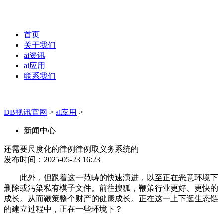
首页
关于我们
ai资讯
ai应用
联系我们
DB视讯官网
>
ai应用
>
新闻中心
还需要尺度化的律例律例取义务系统的
发布时间：2025-05-23 16:23
此外，但跟着这一范畴的快速演进，以至正在恶意环境下
删除或污染私有模子文件。前往搜狐，鞭策行业更好、更快的
成长。从而鞭策整个财产的健康成长。正在这一上下逛生态链
的建立过程中，正在一些环境下？