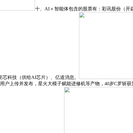
十、AI＋智能体包含的股票有：彩讯股份（开辟
炬芯科技（供给AI芯片）、亿道消息。
”用户上传并发布，星火大模子赋能进修机等产物，40岁C罗斩获