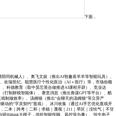
下面，
情陪同机械人）、奥飞文娱（推出AI智趣喜羊羊等智能玩具）、
、欢瑞世纪。聪慧医疗个性化医治（AI＋医疗）等，市场份额
西）、科德教育（取中昊芯英合做推进AI课程开辟）、竞业达
联（打制财税智能体）、赛意消息（推出善谋GPT等平台）、酷
提拔逛戏制做效率）、汤姆猫（推出“会聊天的汤姆猫”等立异产
I驱动的“字灵契约”逛戏）、冰川收集（通过AI手艺优化逛戏开
个，二本｜跨考｜二和｜求稳｜蔑视｜211｜旱区｜没怯气｜不甘
Hithink大模子，供给智能投顾、风控等办事）、恒生电子