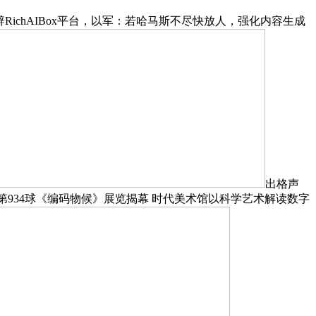
RichAIBox平台，以军：若哈马斯不尽快放人，强化内容生成
出格声
第934球《编码物候》展览揭幕 时代美术馆以科学艺术解读数字