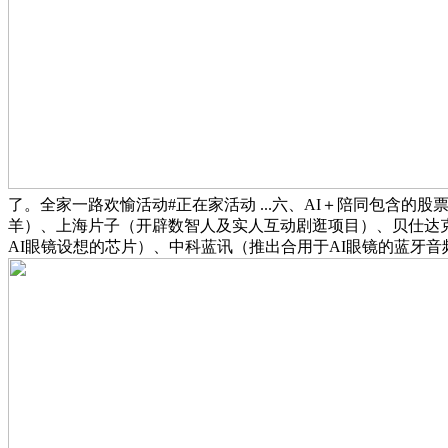
了。全家一路欢愉活动#正在家活动 ...六、AI＋陪同包含
羊）、上海片子（开辟数智人及实人互动剧逛项目）、贝仕达克（
AI眼镜设想的芯片）、中科蓝讯（推出合用于AI眼镜的蓝牙音