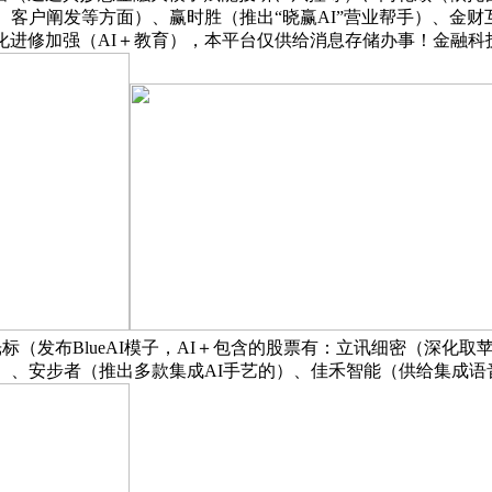
策略、客户阐发等方面）、赢时胜（推出“晓赢AI”营业帮手）、
化进修加强（AI＋教育），本平台仅供给消息存储办事！金融科
色光标（发布BlueAI模子，AI＋包含的股票有：立讯细密（深
I）、安步者（推出多款集成AI手艺的）、佳禾智能（供给集成