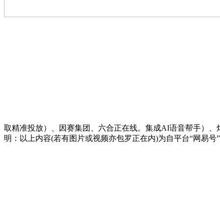
取精准投放）、因赛集团、六合正在线。集成AI语音帮手）、
明：以上内容(若有图片或视频亦包罗正在内)为自平台“网易号